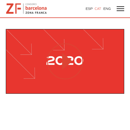
ESP
CAT
ENG