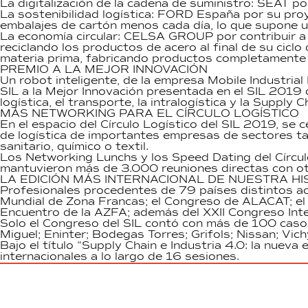
La digitalización de la cadena de suministro: SEAT p
La sostenibilidad logística: FORD España por su pro
embalajes de cartón menos cada día, lo que supone 
La economía circular: CELSA GROUP por contribuir a 
reciclando los productos de acero al final de su cicl
materia prima, fabricando productos completamente r
PREMIO A LA MEJOR INNOVACIÓN
Un robot inteligente, de la empresa Mobile Industria
SIL a la Mejor Innovación presentada en el SIL 2019 
logística, el transporte, la intralogística y la Supply C
MÁS NETWORKING PARA EL CÍRCULO LOGÍSTICO
En el espacio del Círculo Logístico del SIL 2019, se
de logística de importantes empresas de sectores ta
sanitario, químico o textil.
Los Networking Lunchs y los Speed Dating del Círculo
mantuvieron más de 3.000 reuniones directas con otr
LA EDICIÓN MÁS INTERNACIONAL DE NUESTRA HI
Profesionales procedentes de 79 países distintos ac
Mundial de Zona Francas; el Congreso de ALACAT; el
Encuentro de la AZFA; además del XXII Congreso Inte
Solo el Congreso del SIL contó con más de 100 caso
Miguel; Eninter; Bodegas Torres; Grifols; Nissan; Vic
Bajo el título “Supply Chain e Industria 4.0: la nueva
internacionales a lo largo de 16 sesiones.