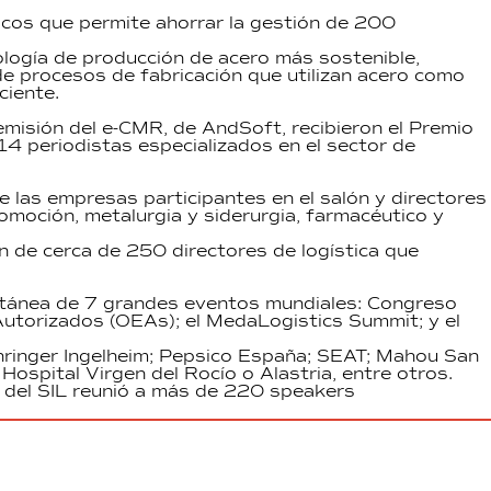
icos que permite ahorrar la gestión de 200
ología de producción de acero más sostenible,
 de procesos de fabricación que utilizan acero como
ciente.
 emisión del e-CMR, de AndSoft, recibieron el Premio
14 periodistas especializados en el sector de
e las empresas participantes en el salón y directores
moción, metalurgia y siderurgia, farmacéutico y
n de cerca de 250 directores de logística que
ultánea de 7 grandes eventos mundiales: Congreso
utorizados (OEAs); el MedaLogistics Summit; y el
hringer Ingelheim; Pepsico España; SEAT; Mahou San
Hospital Virgen del Rocío o Alastria, entre otros.
eso del SIL reunió a más de 220 speakers