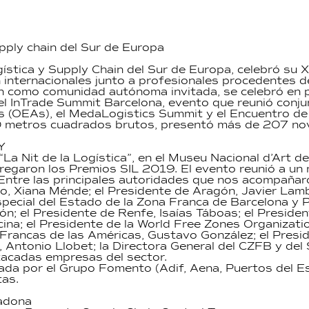
supply chain del Sur de Europa
logística y Supply Chain del Sur de Europa, celebró su
 internacionales junto a profesionales procedentes d
ón como comunidad autónoma invitada, se celebró en p
 el InTrade Summit Barcelona, evento que reunió con
 (OEAs), el MedaLogistics Summit y el Encuentro de
0 metros cuadrados brutos, presentó más de 207 no
Y
, “La Nit de la Logística”, en el Museu Nacional d’Ar
regaron los Premios SIL 2019. El evento reunió a un m
n. Entre las principales autoridades que nos acompañar
, Xiana Ménde; el Presidente de Aragón, Javier Lambán
special del Estado de la Zona Franca de Barcelona y P
; el Presidente de Renfe, Isaías Táboas; el Presiden
cina; el Presidente de la World Free Zones Organizat
 Francas de las Américas, Gustavo González; el Presi
ntonio Llobet; la Directora General del CZFB y del S
tacadas empresas del sector.
inada por el Grupo Fomento (Adif, Aena, Puertos del
tas.
cadona