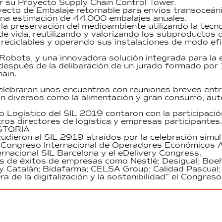
or su Proyecto Supply Chain Control Tower.
yecto de Embalaje retornable para envíos transoceán
una estimación de 44.000 embalajes anuales.
la preservación del medioambiente utilizando la tecn
o de vida, reutilizando y valorizando los subproductos
eciclables y operando sus instalaciones de modo efi
l Robots, y una innovadora solución integrada para la
después de la deliberación de un jurado formado por 
hain.
 celebraron unos encuentros con reuniones breves entr
n diversos como la alimentación y gran consumo, auto
 Logístico del SIL 2019 contaron con la participació
os directores de logística y empresas participantes.
STORIA
udieron al SIL 2919 atraídos por la celebración sim
 Congreso Internacional de Operadores Económicos A
rnacional SIL Barcelona y el eDelivery Congress.
s de éxitos de empresas como Nestlé; Desigual; Boe
hy Catalán; Bidafarma; CELSA Group; Calidad Pascual; 
 era de la digitalización y la sostenibilidad” el Congr