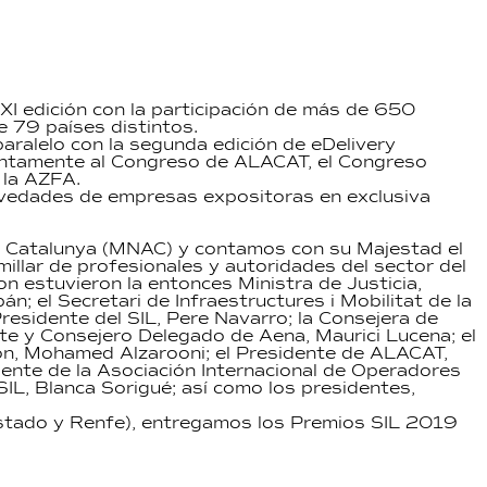
 XXI edición con la participación de más de 650
e 79 países distintos.
aralelo con la segunda edición de eDelivery
juntamente al Congreso de ALACAT, el Congreso
 la AZFA.
vedades de empresas expositoras en exclusiva
t de Catalunya (MNAC) y contamos con su Majestad el
illar de profesionales y autoridades del sector del
on estuvieron la entonces Ministra de Justicia,
; el Secretari de Infraestructures i Mobilitat de la
residente del SIL, Pere Navarro; la Consejera de
te y Consejero Delegado de Aena, Maurici Lucena; el
ion, Mohamed Alzarooni; el Presidente de ALACAT,
dente de la Asociación Internacional de Operadores
IL, Blanca Sorigué; así como los presidentes,
 Estado y Renfe), entregamos los Premios SIL 2019