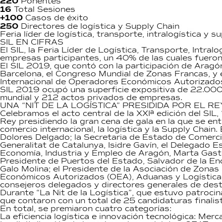
220
Ponentes
16
Total Sesiones
+100
Casos de éxito
250
Directores de logística y Supply Chain
Feria líder de logística, transporte, intralogística y 
SIL EN CIFRAS
El SIL, la Feria Líder de Logística, Transporte, Intra
empresas participantes, un 40% de las cuales fueron
El SIL 2019, que contó con la participación de Arag
Barcelona, el Congreso Mundial de Zonas Francas, y
Internacional de Operadores Económicos Autorizados
SIL 2019 ocupó una superficie expositiva de 22.00
mundial y 212 actos privados de empresas.
UNA “NIT DE LA LOGÍSTICA” PRESIDIDA POR EL RE
Celebramos el acto central de la XXIª edición del SIL
Rey presidiendo la gran cena de gala en la que se ent
comercio internacional, la logística y la Supply Chai
Dolores Delgado; la Secretaria de Estado de Comercio
Generalitat de Catalunya, Isidre Gavín, el Delegado E
Economía, Industria y Empleo de Aragón, Marta Gastón
Presidente de Puertos del Estado, Salvador de la En
Galo Molina; el Presidente de la Asociación de Zonas
Económicos Autorizados (OEA), Aduanas y Logística, A
consejeros delegados y directores generales de des
Durante “La Nit de la Logística”, que estuvo patroc
que contaron con un total de 25 candidaturas finalis
En total, se premiaron cuatro categorías:
La eficiencia logística e innovación tecnológica: Mer